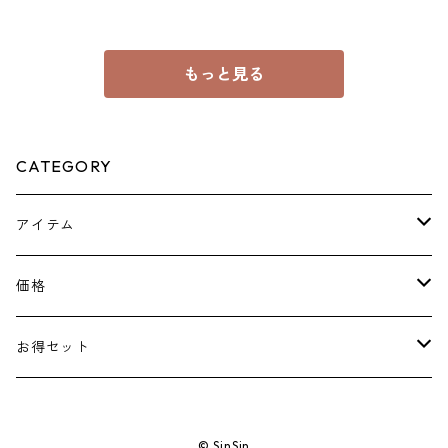
もっと見る
CATEGORY
アイテム
ピアス
価格
ネックレス
￥1100～￥2000
お得セット
花形
リング
￥2200～￥3000
￥3300
© SinSin