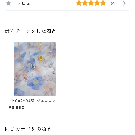
レビュー
(4)
最近チェックした商品
【N042~045】ジルコニアス
ピカピカ クエアボックスネ
¥3,850
ックレス（4colors)*SinSin
同じカテゴリの商品