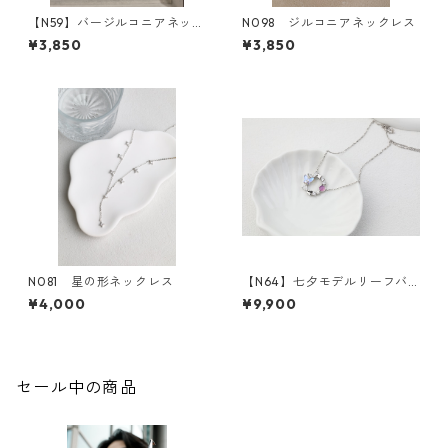
【N59】バージルコニアネック
N098 ジルコニアネックレス
レス
¥3,850
¥3,850
N081 星の形ネックレス
【N64】七夕モデルリーフバ
タフライジルコニアネックレ
¥4,000
¥9,900
ス
セール中の商品