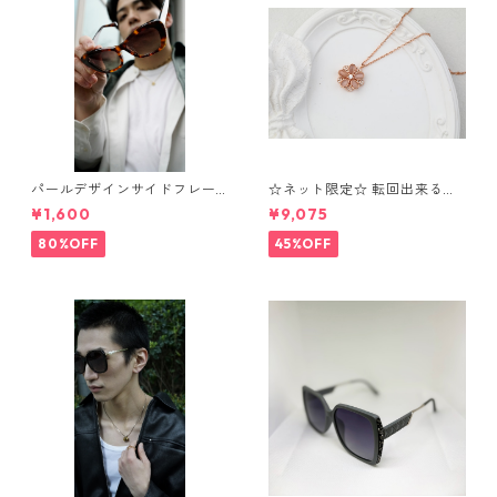
パールデザインサイドフレー
☆ネット限定☆ 転回出来る
ムサングラス（Brown）** Sin
花 ネックレス⁺ブレスレッ
¥1,600
¥9,075
Sin*
ト OS7
80%OFF
45%OFF