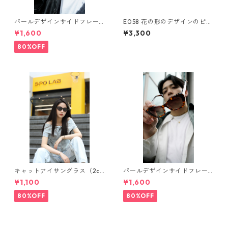
パールデザインサイドフレー
E058 花の形のデザインのピア
ムサングラス（Ivory）** SinS
ス 貝殻の珠
¥1,600
¥3,300
in*
80%OFF
キャットアイサングラス（2co
パールデザインサイドフレー
lors）** SinSin*
ムサングラス（Brown）** Sin
¥1,100
¥1,600
Sin*
80%OFF
80%OFF