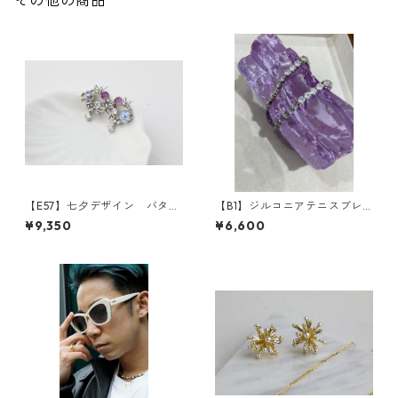
その他の商品
【E57】七夕デザイン バタフ
【B1】ジルコニアテニスブレ
ライリーススタッドピアス
スレット**SinSin*
¥9,350
¥6,600