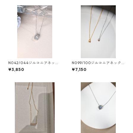
N042/044ジルコニアネック
N099/100ジルコニアネック
レス
レス
¥3,850
¥7,150