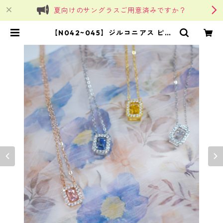
夏向けのサングラスご用意済みですか？
【N042~045】ジルコニアス ピカ
ピカ クエアボックスネックレス
（4colors)*SinSin | SinSin