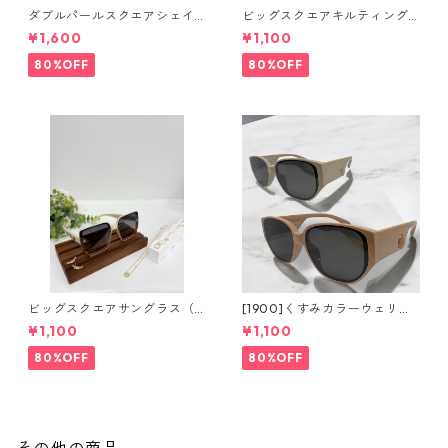
ダブルパールスクエアシェイ
ビッグスクエアキルティング
プサングラス(Dark brown) **
サングラス** SinSin*
¥1,600
¥1,100
SinSin*
80%OFF
80%OFF
ビッグスクエアサングラス（2
[1900]くすみカラーウェリン
colors）**SinSin*
トンサングラス（2colors）**
¥1,100
¥1,100
SinSin*
80%OFF
80%OFF