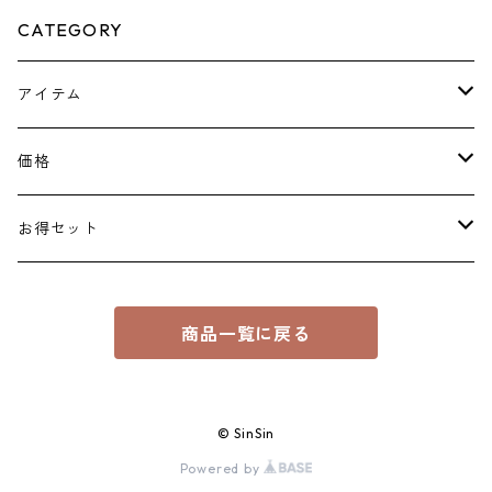
CATEGORY
アイテム
ピアス
価格
ネックレス
￥1100～￥2000
お得セット
花形
リング
￥2200～￥3000
￥3300
商品一覧に戻る
ブレスレット
￥3300～￥5000
￥6600
イヤカフ
￥5001～￥8000
￥8800
© SinSin
Powered by