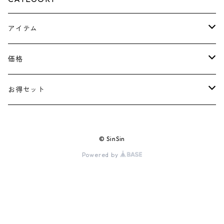
アイテム
ピアス
価格
ネックレス
￥1100～￥2000
お得セット
花形
リング
￥2200～￥3000
￥3300
© SinSin
ブレスレット
￥3300～￥5000
￥6600
Powered by
イヤカフ
￥5001～￥8000
￥8800
サングラス
￥8001～￥10000
￥10000