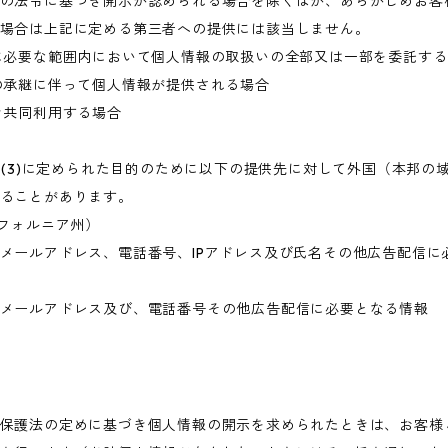
の法令に基づき開示が認められる場合を除くほか、あらかじめお客
場合は上記に定める第三者への提供には該当しません。
に必要な範囲内において個人情報の取扱いの全部又は一部を委託す
の承継に伴って個人情報が提供される場合
き共同利用する場合
目的(3)に定められた目的のために以下の提供先に対して外国（本邦
ることがあります。
・カリフォルニア州）
メールアドレス、電話番号、IPアドレス及び氏名その他広告配信に
メールアドレス及び、電話番号その他広告配信に必要となる情報
保護法の定めに基づき個人情報の開示を求められたときは、お客様