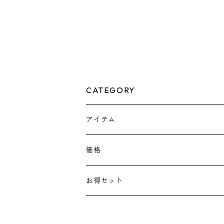
CATEGORY
アイテム
ピアス
価格
ネックレス
￥1100～￥2000
お得セット
花形
リング
￥2200～￥3000
￥3300