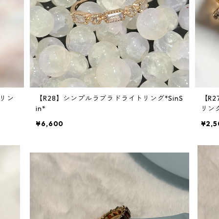
アリン
【R28】シンプルラブラドライトリング*SinS
【R
in*
リング
¥6,600
¥2,5