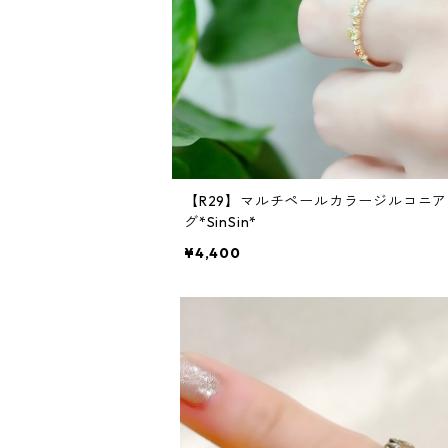
【R29】マルチペールカラージルコニ
グ*SinSin*
¥4,400