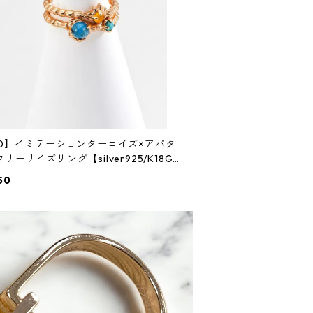
30】イミテーションターコイズ×アパタ
リーサイズリング【silver925/K18G
nSin
50