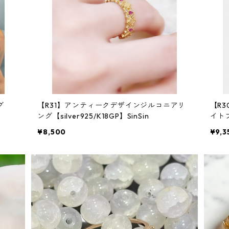
グ
【R31】アンティークデザインジルコニアリ
【R
ング【silver925/K18GP】SinSin
イトフ
P】Si
¥8,500
¥9,3