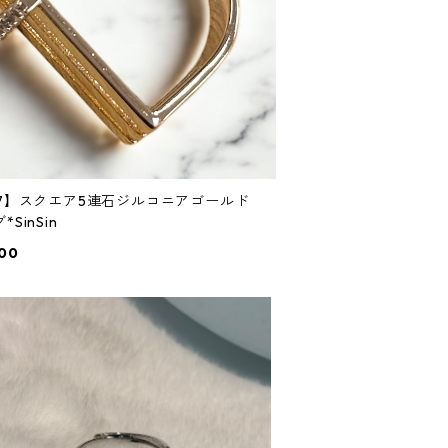
27】スクエア5連石ジルコニアゴールド
*SinSin
00