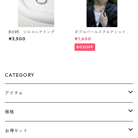
R093 ジルコニアリング
ダブルパールスクエアシェイ
プサングラス(Dark brown) **
¥3,500
¥1,600
SinSin*
80%OFF
CATEGORY
アイテム
ピアス
価格
ネックレス
￥1100～￥2000
お得セット