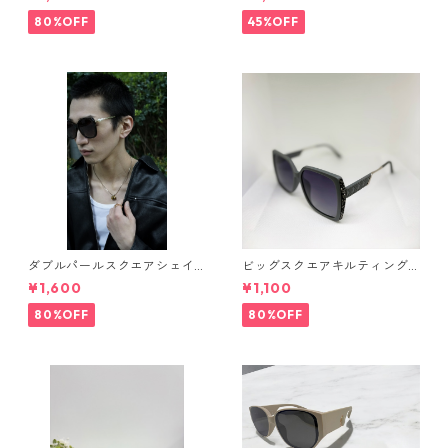
Sin*
ト OS7
80%OFF
45%OFF
ダブルパールスクエアシェイ
ビッグスクエアキルティング
プサングラス(Dark brown) **
サングラス** SinSin*
¥1,600
¥1,100
SinSin*
80%OFF
80%OFF