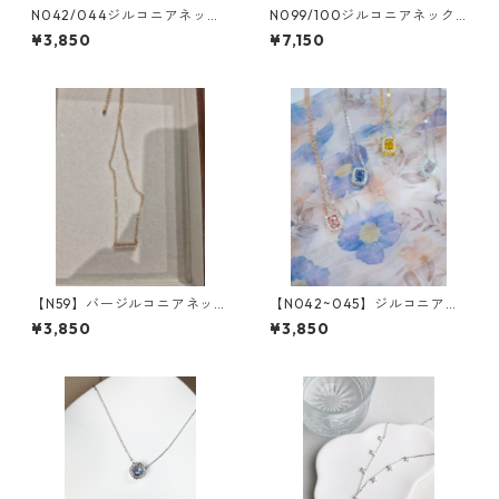
N042/044ジルコニアネック
N099/100ジルコニアネック
レス
レス
¥3,850
¥7,150
【N59】バージルコニアネック
【N042~045】ジルコニアス
レス
ピカピカ クエアボックスネ
¥3,850
¥3,850
ックレス（4colors)*SinSin