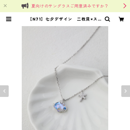
夏向けのサングラスご用意済みですか？
【N71】七夕デザイン 二枚貝×スタ
ーモチーフデザインネックレス | Si
nSin