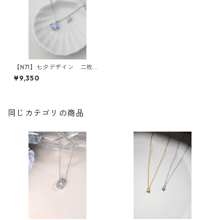
【N71】七夕デザイン 二枚貝
×スターモチーフデザインネッ
¥9,350
クレス
同じカテゴリの商品