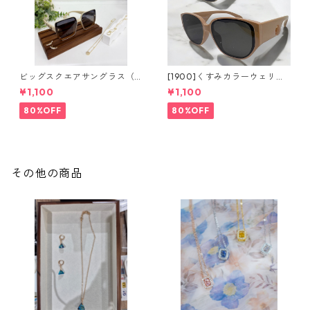
ビッグスクエアサングラス（2
[1900]くすみカラーウェリン
colors）**SinSin*
トンサングラス（2colors）**
¥1,100
¥1,100
SinSin*
80%OFF
80%OFF
その他の商品