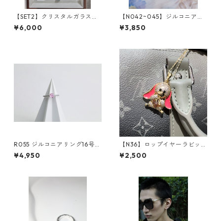
【SET2】クリスタルガラスア
【N042~045】ジルコニアス
クセサリーセット
ピカピカ クエアボックスネ
¥6,000
¥3,850
ックレス（4colors)*SinSin
R055 ジルコニアリング16号の
【N36】ロップイヤーラビット
み
モチーフネックレス**SinSin*
¥4,950
¥2,500