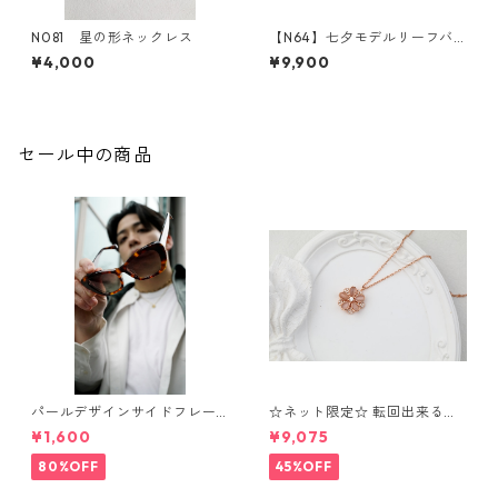
N081 星の形ネックレス
【N64】七夕モデルリーフバ
タフライジルコニアネックレ
¥4,000
¥9,900
ス
セール中の商品
パールデザインサイドフレー
☆ネット限定☆ 転回出来る
ムサングラス（Brown）** Sin
花 ネックレス⁺ブレスレッ
¥1,600
¥9,075
Sin*
ト OS7
80%OFF
45%OFF