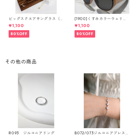
ビッグスクエアサングラス（2
[1900]くすみカラーウェリン
colors）**SinSin*
トンサングラス（2colors）**
¥1,100
¥1,100
SinSin*
80%OFF
80%OFF
その他の商品
R093 ジルコニアリング
B072/073ジルコニアブレスレ
ット