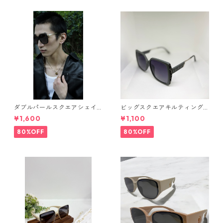
ダブルパールスクエアシェイ
ビッグスクエアキルティング
プサングラス(Dark brown) **
サングラス** SinSin*
¥1,600
¥1,100
SinSin*
80%OFF
80%OFF