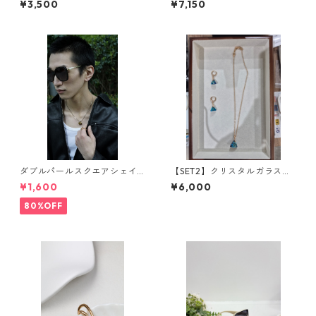
¥3,500
¥7,150
ダブルパールスクエアシェイ
【SET2】クリスタルガラスア
プサングラス(Dark brown) **
クセサリーセット
¥1,600
¥6,000
SinSin*
80%OFF