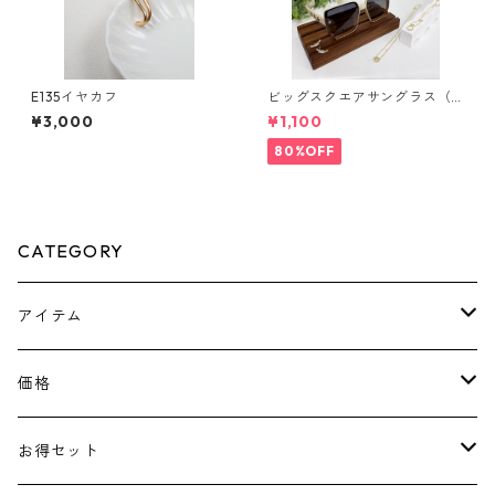
E135イヤカフ
ビッグスクエアサングラス（2
colors）**SinSin*
¥3,000
¥1,100
80%OFF
CATEGORY
アイテム
ピアス
価格
ネックレス
￥1100～￥2000
お得セット