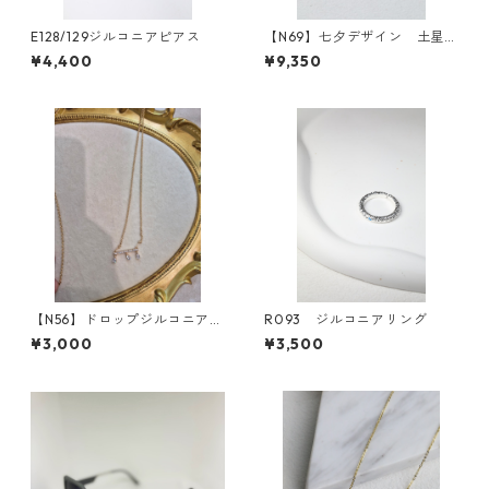
E128/129ジルコニアピアス
【N69】七夕デザイン 土星モ
チーフリースデザインネック
¥4,400
¥9,350
レス
【N56】ドロップジルコニアネ
R093 ジルコニアリング
ックレス
¥3,000
¥3,500