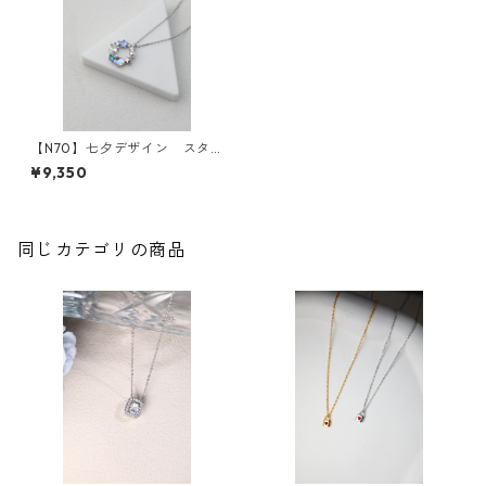
【N70】七夕デザイン スタ
ーモチーフリースデザインネ
¥9,350
ックレス
同じカテゴリの商品