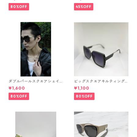
Sin*
ト OS7
80%OFF
45%OFF
ダブルパールスクエアシェイ
ビッグスクエアキルティング
プサングラス(Dark brown) **
サングラス** SinSin*
¥1,600
¥1,100
SinSin*
80%OFF
80%OFF