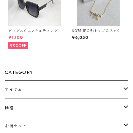
ビッグスクエアキルティング
N078 花の形トップのネックレ
サングラス** SinSin*
ス
¥1,100
¥6,050
80%OFF
CATEGORY
アイテム
ピアス
価格
ネックレス
￥1100～￥2000
お得セット