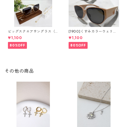
ビッグスクエアサングラス（2
[1900]くすみカラーウェリン
colors）**SinSin*
トンサングラス（2colors）**
¥1,100
¥1,100
SinSin*
80%OFF
80%OFF
その他の商品