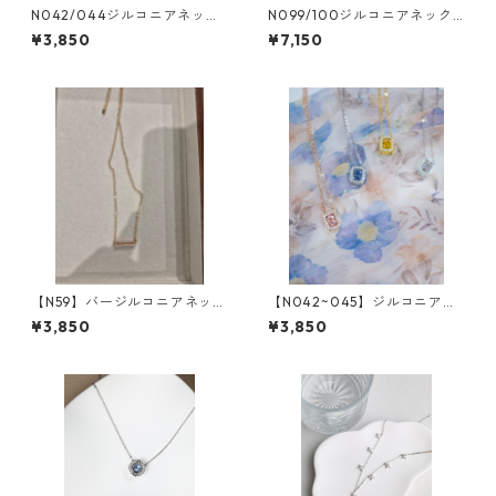
N042/044ジルコニアネック
N099/100ジルコニアネック
レス
レス
¥3,850
¥7,150
【N59】バージルコニアネック
【N042~045】ジルコニアス
レス
ピカピカ クエアボックスネ
¥3,850
¥3,850
ックレス（4colors)*SinSin