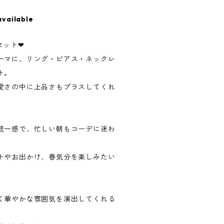
available
セット❤
ーマに、リング・ピアス・ネックレ
ト。
愛さの中に上品さもプラスしてくれ
統一感で、忙しい朝もコーデに迷わ
トやお出かけ、春気分を楽しみたい
く華やかな雰囲気を演出してくれる