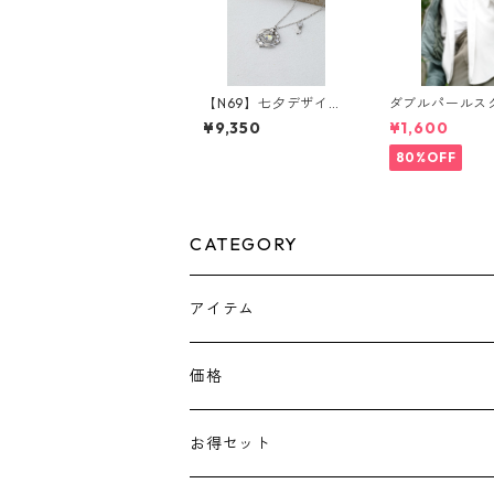
【N69】七夕デザイ
ダブルパールス
ン 土星モチーフリー
シェイプサングラ
¥9,350
¥1,600
スデザインネックレス
ack) ** SinSin*
80%OFF
CATEGORY
アイテム
ピアス
価格
ネックレス
￥1100～￥2000
お得セット