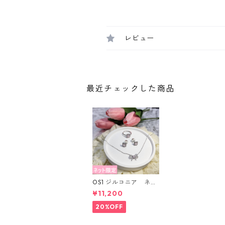
レビュー
最近チェックした商品
OS1 ジルコニア ネッ
ト限定セット ローズ
¥11,200
ピンク
20%OFF