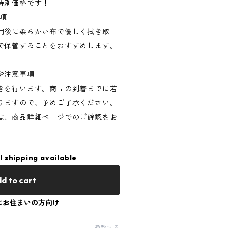
特別価格です！
事項
用後に柔らかい布で優しく拭き取
で保管することをおすすめします。
や注意事項
きを行います。商品の到着までに若
りますので、予めご了承ください。
は、商品詳細ページでのご確認をお
l shipping available
d to cart
にお住まいの方向け
通報する