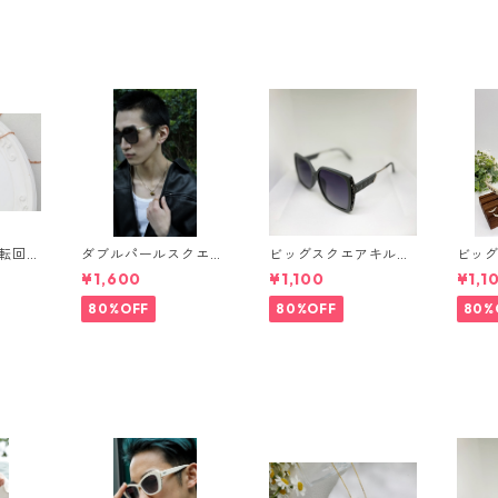
 転回出
ダブルパールスクエア
ビッグスクエアキルテ
ビッ
レス⁺
シェイプサングラス(D
ィングサングラス** Si
ラス（2
¥1,600
¥1,100
¥1,1
S7
ark brown) ** SinSin
nSin*
Sin*
*
80%OFF
80%OFF
80%