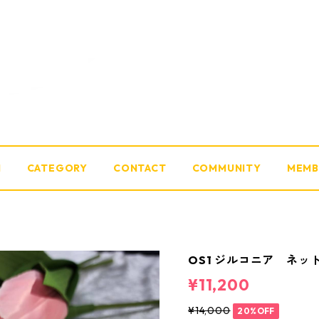
M
CATEGORY
CONTACT
COMMUNITY
MEMB
OS1 ジルコニア ネ
¥11,200
¥14,000
20%OFF