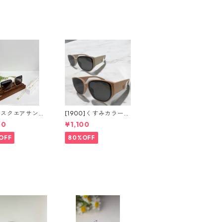
グスクエアサング
[1900]くすみカラーウ
colors）**Sin
ェリントンサングラス
00
¥1,100
（2colors）**SinSin*
OFF
80%OFF