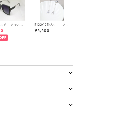
グスクエアキルテ
E122/123ジルコニアピ
サングラス** Si
アス
00
¥4,400
OFF