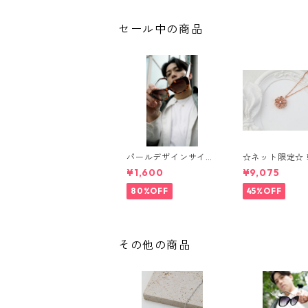
セール中の商品
パールデザインサイド
☆ネット限定☆
フレームサングラス
来る花 ネック
¥1,600
¥9,075
（Brown）** SinSin*
ブレスレット O
80%OFF
45%OFF
その他の商品