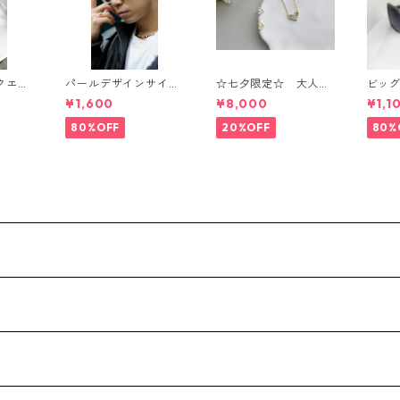
クエア
パールデザインサイド
☆七夕限定☆ 大人可
ビッ
ス(Bl
フレームサングラス（I
愛ゴールドハードセッ
ィング
¥1,600
¥8,000
¥1,1
vory）** SinSin*
ト・ネックレス+ビア
nSin*
ス
80%OFF
20%OFF
80%