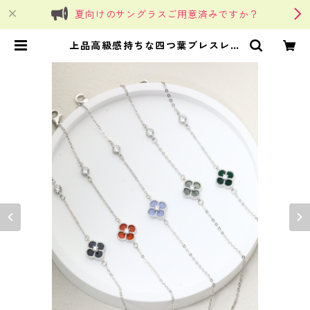
夏向けのサングラスご用意済みですか？
上品高級感持ちな四つ葉ブレスレッ
ト 色充実 金ど銀シリーズ | SinS
in