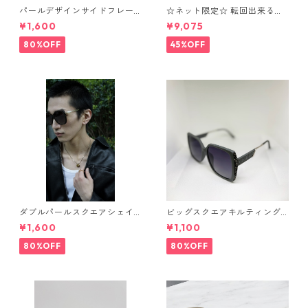
パールデザインサイドフレー
☆ネット限定☆ 転回出来る
ムサングラス（Brown）** Sin
花 ネックレス⁺ブレスレッ
¥1,600
¥9,075
Sin*
ト OS7
80%OFF
45%OFF
ダブルパールスクエアシェイ
ビッグスクエアキルティング
プサングラス(Dark brown) **
サングラス** SinSin*
¥1,600
¥1,100
SinSin*
80%OFF
80%OFF