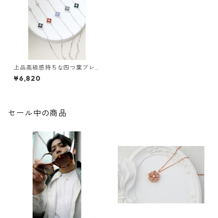
上品高級感持ちな四つ葉ブレ
スレット 色充実 金ど銀シ
¥6,820
リーズ
セール中の商品