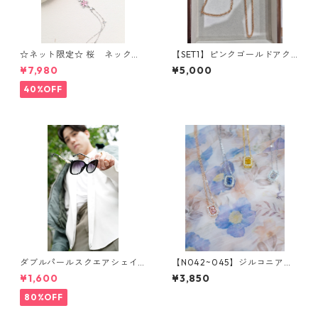
☆ネット限定☆ 桜 ネックレ
【SET1】ピンクゴールドアク
ス⁺ブレスレットセット OS5
セサリーセット
¥7,980
¥5,000
40%OFF
ダブルパールスクエアシェイ
【N042~045】ジルコニアス
プサングラス(Black) ** SinSin
ピカピカ クエアボックスネ
¥1,600
¥3,850
*
ックレス（4colors)*SinSin
80%OFF