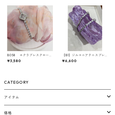
B058 エクラブレスクローバ
【B1】ジルコニアテニスブレ
ー ジルコニア ブレスレッ
スレット**SinSin*
¥3,580
¥6,600
ト 4色
CATEGORY
アイテム
ピアス
価格