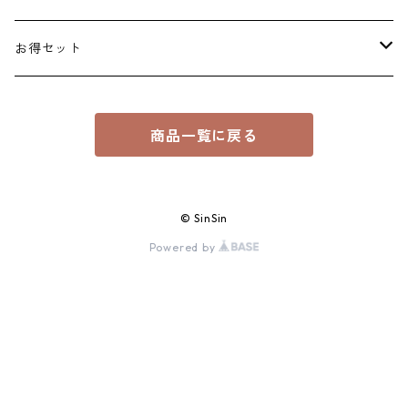
ネックレス
￥1100～￥2000
お得セット
花形
リング
￥2200～￥3000
￥3300
商品一覧に戻る
ブレスレット
￥3300～￥5000
￥6600
イヤカフ
￥5001～￥8000
￥8800
© SinSin
Powered by
サングラス
￥8001～￥10000
￥10000
イヤリング
￥10000以上
￥12000
セット
15000