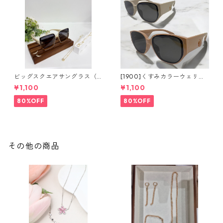
ビッグスクエアサングラス（2
[1900]くすみカラーウェリン
colors）**SinSin*
トンサングラス（2colors）**
¥1,100
¥1,100
SinSin*
80%OFF
80%OFF
その他の商品