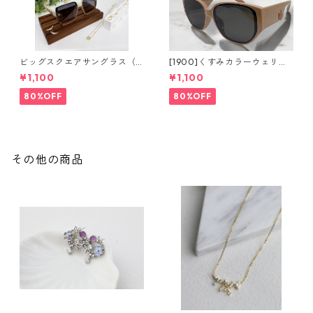
ビッグスクエアサングラス（2
[1900]くすみカラーウェリン
colors）**SinSin*
トンサングラス（2colors）**
¥1,100
¥1,100
SinSin*
80%OFF
80%OFF
その他の商品