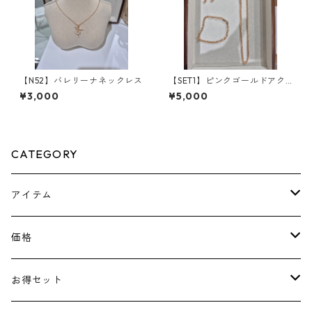
【N52】バレリーナネックレス
【SET1】ピンクゴールドアク
セサリーセット
¥3,000
¥5,000
CATEGORY
アイテム
ピアス
価格
ネックレス
￥1100～￥2000
お得セット