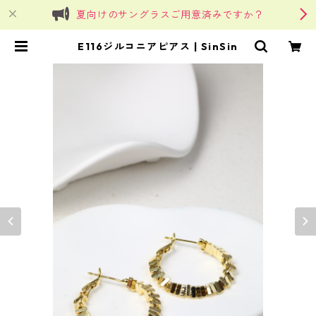
夏向けのサングラスご用意済みですか？
E116ジルコニアピアス | SinSin