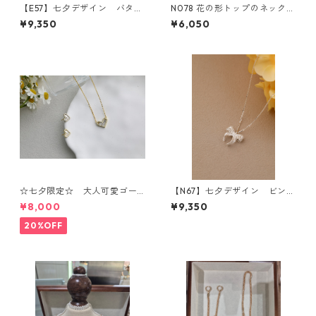
【E57】七夕デザイン バタフ
N078 花の形トップのネックレ
ライリーススタッドピアス
ス
¥9,350
¥6,050
☆七夕限定☆ 大人可愛ゴー
【N67】七夕デザイン ビンテ
ルドハードセット・ネックレ
ージレースリボンモチーフネ
¥8,000
¥9,350
ス+ビアス
ックレス
20%OFF