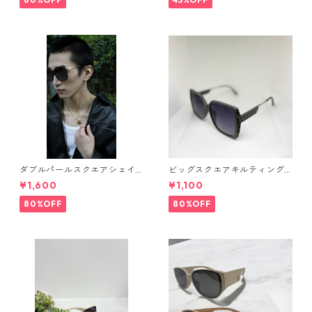
ダブルパールスクエアシェイ
ビッグスクエアキルティング
プサングラス(Dark brown) **
サングラス** SinSin*
¥1,600
¥1,100
SinSin*
80%OFF
80%OFF