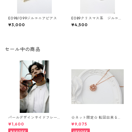
E098/099ジルコニアピアス
E089クリスマス系 ジルコニ
アピアス
¥3,000
¥4,500
セール中の商品
パールデザインサイドフレー
☆ネット限定☆ 転回出来る
ムサングラス（Brown）** Sin
花 ネックレス⁺ブレスレッ
¥1,600
¥9,075
Sin*
ト OS7
80%OFF
45%OFF