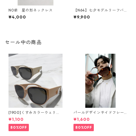
N081 星の形ネックレス
【N64】七夕モデルリーフバ
タフライジルコニアネックレ
¥4,000
¥9,900
ス
セール中の商品
[1900]くすみカラーウェリン
パールデザインサイドフレー
トンサングラス（2colors）**
ムサングラス（Brown）** Sin
¥1,100
¥1,600
SinSin*
Sin*
80%OFF
80%OFF