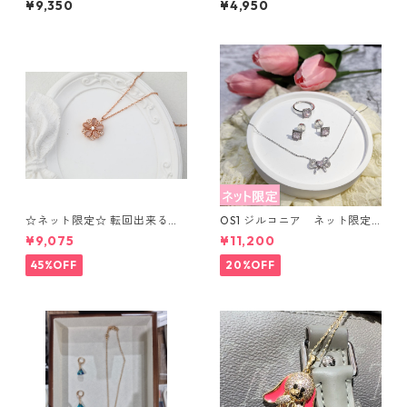
¥9,350
¥4,950
ックレス
☆ネット限定☆ 転回出来る
OS1 ジルコニア ネット限定
花 ネックレス⁺ブレスレッ
セット ローズピンク
¥9,075
¥11,200
ト OS7
45%OFF
20%OFF