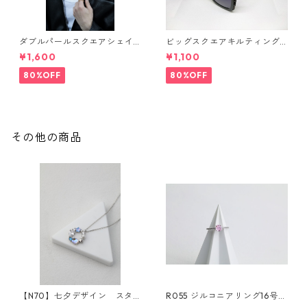
ダブルパールスクエアシェイ
ビッグスクエアキルティング
プサングラス(Dark brown) **
サングラス** SinSin*
¥1,600
¥1,100
SinSin*
80%OFF
80%OFF
その他の商品
【N70】七夕デザイン スタ
R055 ジルコニアリング16号の
ーモチーフリースデザインネ
み