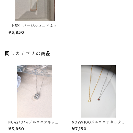
【N59】バージルコニアネック
レス
¥3,850
同じカテゴリの商品
N042/044ジルコニアネック
N099/100ジルコニアネック
レス
レス
¥3,850
¥7,150