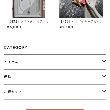
【SET2】クリスタルガラスア
【N36】ロップイヤーラビット
クセサリーセット
モチーフネックレス**SinSin*
¥6,000
¥2,500
CATEGORY
アイテム
ピアス
価格
ネックレス
￥1100～￥2000
お得セット
花形
リング
￥2200～￥3000
￥3300