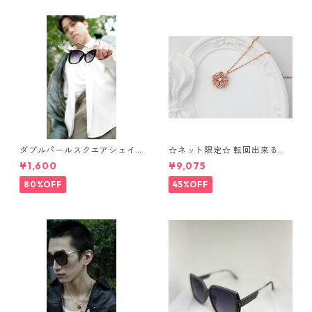
ダブルパールスクエアシェイ
☆ネット限定☆ 転回出来る
プサングラス(Black) ** SinSin
花 ネックレス⁺ブレスレッ
¥1,600
¥9,075
*
ト OS7
80%OFF
45%OFF