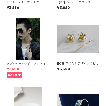
B058 エクラブレスクローバ
【B7】ジルコニアブレスレッ
ー ジルコニア ブレスレッ
ト（2color）**SinSin*
¥3,580
¥3,850
ト 4色
ダブルパールスクエアシェイ
E058 花の形のデザインのピア
プサングラス(Dark brown) **
ス 貝殻の珠
¥1,600
¥3,300
SinSin*
80%OFF