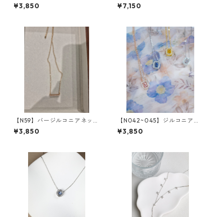
レス
レス
¥3,850
¥7,150
【N59】バージルコニアネック
【N042~045】ジルコニアス
レス
ピカピカ クエアボックスネ
¥3,850
¥3,850
ックレス（4colors)*SinSin