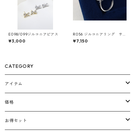
E098/099ジルコニアピアス
R056 ジルコニアリング サイ
ズFree
¥3,000
¥7,150
CATEGORY
アイテム
ピアス
価格
ネックレス
￥1100～￥2000
お得セット