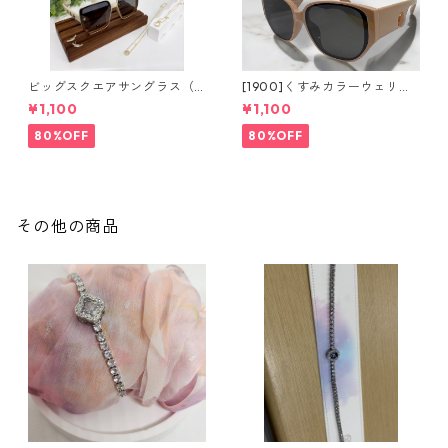
ビッグスクエアサングラス（2
[1900]くすみカラーウェリン
colors）**SinSin*
トンサングラス（2colors）**
¥1,100
¥1,100
SinSin*
80%OFF
80%OFF
その他の商品