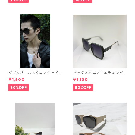
ダブルパールスクエアシェイ
ビッグスクエアキルティング
プサングラス(Dark brown) **
サングラス** SinSin*
¥1,600
¥1,100
SinSin*
80%OFF
80%OFF