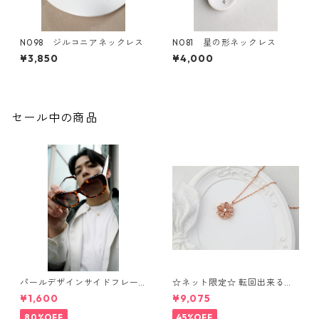
N098 ジルコニアネックレス
N081 星の形ネックレス
¥3,850
¥4,000
セール中の商品
パールデザインサイドフレー
☆ネット限定☆ 転回出来る
ムサングラス（Brown）** Sin
花 ネックレス⁺ブレスレッ
¥1,600
¥9,075
Sin*
ト OS7
80%OFF
45%OFF