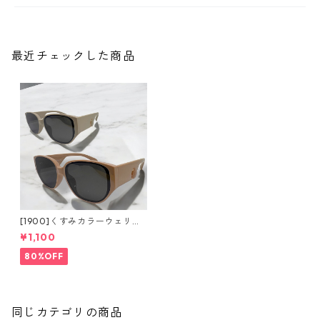
最近チェックした商品
[1900]くすみカラーウェリン
トンサングラス（2colors）**
¥1,100
SinSin*
80%OFF
同じカテゴリの商品