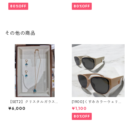
SinSin*
80%OFF
80%OFF
その他の商品
【SET2】クリスタルガラスア
[1900]くすみカラーウェリン
クセサリーセット
トンサングラス（2colors）**
¥6,000
¥1,100
SinSin*
80%OFF