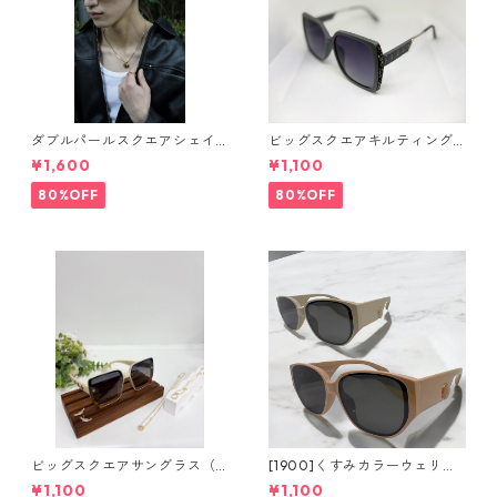
ダブルパールスクエアシェイ
ビッグスクエアキルティング
プサングラス(Dark brown) **
サングラス** SinSin*
¥1,600
¥1,100
SinSin*
80%OFF
80%OFF
ビッグスクエアサングラス（2
[1900]くすみカラーウェリン
colors）**SinSin*
トンサングラス（2colors）**
¥1,100
¥1,100