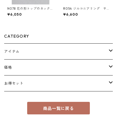
N078 花の形トップのネックレ
R054 ジルコニアリング サ
ス
イズFree
¥6,050
¥6,600
CATEGORY
アイテム
ピアス
価格
ネックレス
￥1100～￥2000
お得セット
花形
リング
￥2200～￥3000
￥3300
商品一覧に戻る
ブレスレット
￥3300～￥5000
￥6600