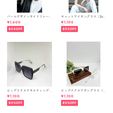
パールデザインサイドフレー
キャットアイサングラス（2co
ムサングラス（Ivory）** SinS
lors）** SinSin*
¥1,600
¥1,100
in*
80%OFF
80%OFF
ビッグスクエアキルティング
ビッグスクエアサングラス（2
サングラス** SinSin*
colors）**SinSin*
¥1,100
¥1,100
80%OFF
80%OFF