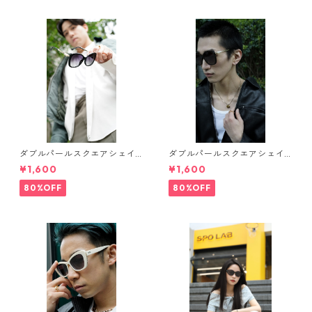
ダブルパールスクエアシェイ
ダブルパールスクエアシェイ
プサングラス(Black) ** SinSin
プサングラス(Dark brown) **
¥1,600
¥1,600
*
SinSin*
80%OFF
80%OFF