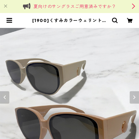
夏向けのサングラスご用意済みですか？
[1900]くすみカラーウェリントン
サングラス（2colors）**SinSin*
| SinSin