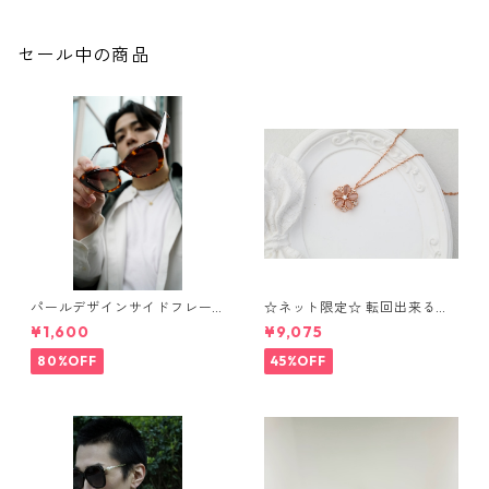
セール中の商品
パールデザインサイドフレー
☆ネット限定☆ 転回出来る
ムサングラス（Brown）** Sin
花 ネックレス⁺ブレスレッ
¥1,600
¥9,075
Sin*
ト OS7
80%OFF
45%OFF