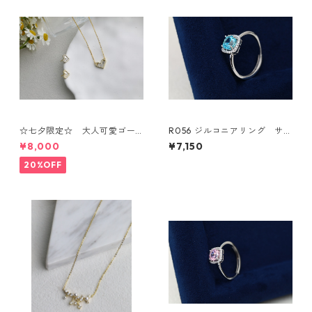
☆七夕限定☆ 大人可愛ゴー
R056 ジルコニアリング サイ
ルドハードセット・ネックレ
ズFree
¥8,000
¥7,150
ス+ビアス
20%OFF